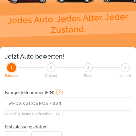
Jedes Auto. Jedes Alter. Jeder
Zustand.
Jetzt Auto bewerten!
1
2
3
4
Fahrzeug
Zustand
Bilder
Kontakt
?
Fahrgestellnummer (FIN)
17-stellig · keine Buchstaben I, O, Q
Erstzulassungsdatum