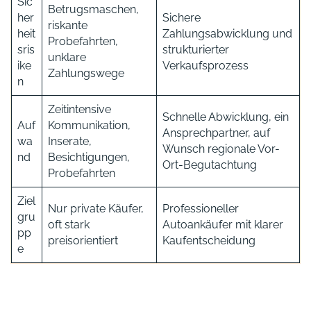
Sic
Betrugsmaschen,
her
Sichere
riskante
heit
Zahlungsabwicklung und
Probefahrten,
sris
strukturierter
unklare
ike
Verkaufsprozess
Zahlungswege
n
Zeitintensive
Schnelle Abwicklung, ein
Auf
Kommunikation,
Ansprechpartner, auf
wa
Inserate,
Wunsch regionale Vor-
nd
Besichtigungen,
Ort-Begutachtung
Probefahrten
Ziel
Nur private Käufer,
Professioneller
gru
oft stark
Autoankäufer mit klarer
pp
preisorientiert
Kaufentscheidung
e