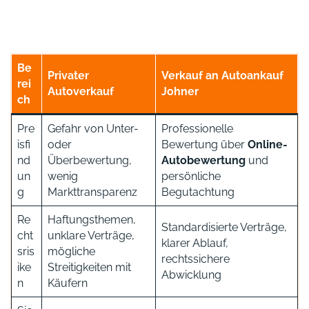
Be
Privater
Verkauf an Autoankauf
rei
Autoverkauf
Johner
ch
Pre
Gefahr von Unter-
Professionelle
isfi
oder
Bewertung über
Online-
nd
Überbewertung,
Autobewertung
und
un
wenig
persönliche
g
Markttransparenz
Begutachtung
Re
Haftungsthemen,
Standardisierte Verträge,
cht
unklare Verträge,
klarer Ablauf,
sris
mögliche
rechtssichere
ike
Streitigkeiten mit
Abwicklung
n
Käufern